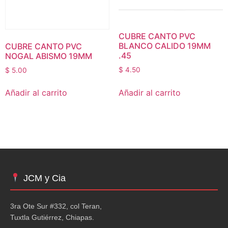
CUBRE CANTO PVC
BLANCO CALIDO 19MM
CUBRE CANTO PVC
.45
NOGAL ABISMO 19MM
$
4.50
$
5.00
Añadir al carrito
Añadir al carrito
JCM y Cia
3ra Ote Sur #332, col Teran,
Tuxtla Gutiérrez, Chiapas.