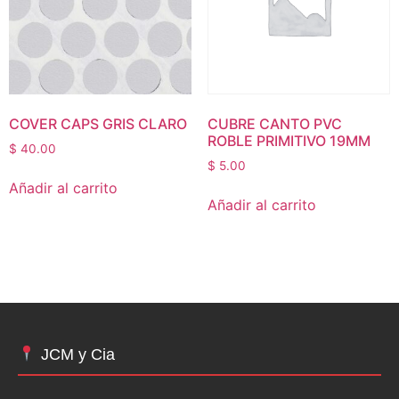
COVER CAPS GRIS CLARO
CUBRE CANTO PVC
ROBLE PRIMITIVO 19MM
$
40.00
$
5.00
Añadir al carrito
Añadir al carrito
JCM y Cia