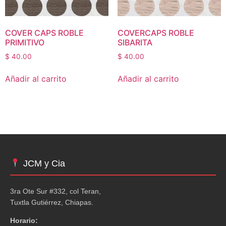
COVER CAPS ROBLE
COVERCAPS ROBLE
PRIMITIVO
SIBARITA
$
40.00
$
40.00
Añadir al carrito
Añadir al carrito
JCM y Cia
3ra Ote Sur #332, col Teran,
Tuxtla Gutiérrez, Chiapas.
Horario: